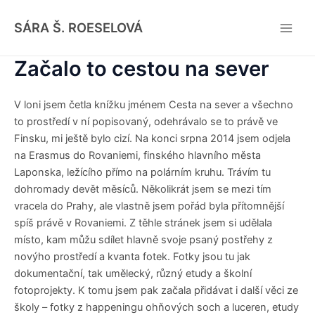
Skip
Main
to
SÁRA Š. ROESELOVÁ
Men
content
Začalo to cestou na sever
V loni jsem četla knížku jménem Cesta na sever a všechno
to prostředí v ní popisovaný, odehrávalo se to právě ve
Finsku, mi ještě bylo cizí. Na konci srpna 2014 jsem odjela
na Erasmus do Rovaniemi, finského hlavního města
Laponska, ležícího přímo na polárním kruhu. Trávím tu
dohromady devět měsíců. Několikrát jsem se mezi tím
vracela do Prahy, ale vlastně jsem pořád byla přítomnější
spíš právě v Rovaniemi. Z těhle stránek jsem si udělala
místo, kam můžu sdílet hlavně svoje psaný postřehy z
novýho prostředí a kvanta fotek. Fotky jsou tu jak
dokumentační, tak umělecký, různý etudy a školní
fotoprojekty. K tomu jsem pak začala přidávat i další věci ze
školy – fotky z happeningu ohňových soch a luceren, etudy