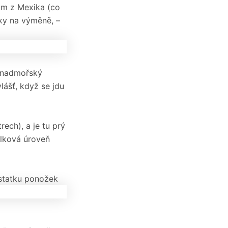
ům z Mexika (co
aky na výměně, –
i nadmořský
lášť, když se jdu
rech), a je tu prý
celková úroveň
ostatku ponožek