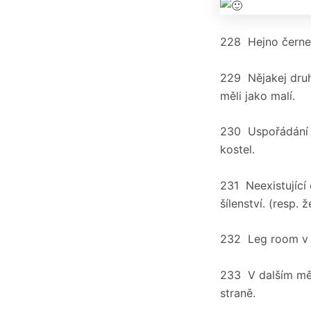
228 Hejno černej
229 Nějakej druh
měli jako malí.
230 Uspořádání v
kostel.
231 Neexistující
šílenství. (resp. 
232 Leg room v m
233 V dalším měs
straně.