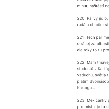
minut, naštěstí n
220 Pálivy jídlo
rudá a chodim si
221 Těch pár mex
utrácej za blbost
ale taky to tu pro
222 Mám tmavej 
studentů v Kartá
vzduchu, světla 
platim dvojnásobe
Kartágu…
223 Mexičanky po
pro místní je to 