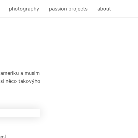
photography
passion projects
about
í ameriku a musim
 asi něco takovýho
ní.