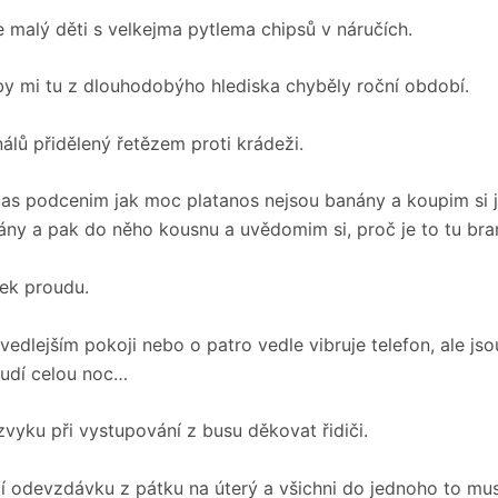
malý děti s velkejma pytlema chipsů v náručích.
y mi tu z dlouhodobýho hlediska chyběly roční období.
lů přidělený řetězem proti krádeži.
s podcenim jak moc platanos nejsou banány a koupim si j
ny a pak do něho kousnu a uvědomim si, proč je to tu bra
ek proudu.
dlejším pokoji nebo o patro vedle vibruje telefon, ale jso
budí celou noc…
vyku při vystupování z busu děkovat řidiči.
čí odevzdávku z pátku na úterý a všichni do jednoho to mus