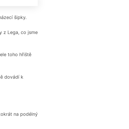
ázecí šipky.
y z Lega, co jsme
le toho hřiště
mě dovádí k
tokrát na podélný