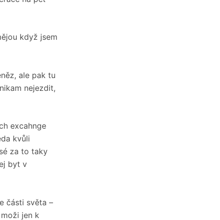
smějou když jsem
ěz, ale pak tu
nikam nejezdit,
ích excahnge
da kvůli
sé za to taky
ej byt v
 části světa –
 moži jen k