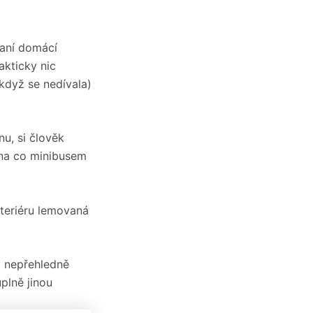
paní domácí
akticky nic
 když se nedívala)
u, si člověk
ina co minibusem
nteriéru lemovaná
o nepřehledně
plně jinou