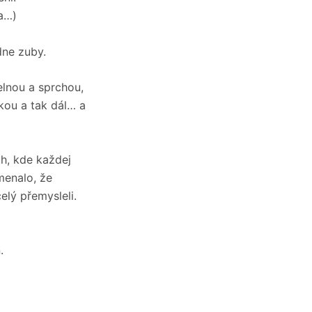
a…)
dne zuby.
elnou a sprchou,
kou a tak dál… a
h, kde každej
menalo, že
elý přemysleli.
.