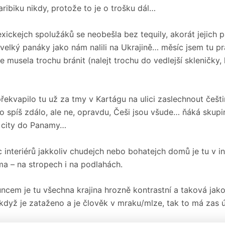
karibiku nikdy, protože to je o trošku dál…
ickejch spolužáků se neobešla bez tequily, akorát jejich 
velký panáky jako nám nalili na Ukrajině… měsíc jsem tu pr
se musela trochu bránit (nalejt trochu do vedlejší skleničky,
kvapilo tu už za tmy v Kartágu na ulici zaslechnout češtin
to spíš zdálo, ale ne, opravdu, Češi jsou všude… ňáká skup
o city do Panamy…
interiérů jakkoliv chudejch nebo bohatejch domů je tu v i
ma – na stropech i na podlahách.
ncem je tu všechna krajina hrozně kontrastní a taková jak
když je zataženo a je člověk v mraku/mlze, tak to má zas ú