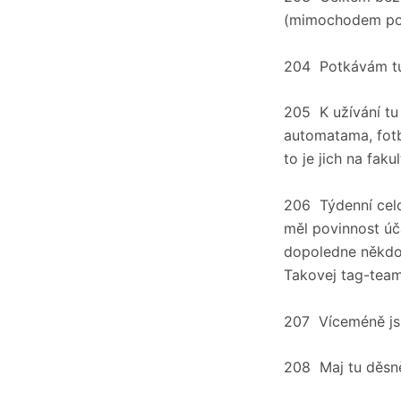
(mimochodem poř
204 Potkávám tu 
205 K užívání tu
automatama, fotb
to je jich na fak
206 Týdenní celo
měl povinnost úč
dopoledne někdo 
Takovej tag-tea
207 Víceméně jsm
208 Maj tu děsn