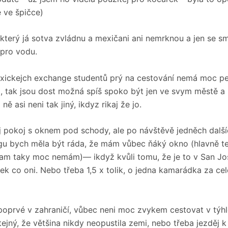
e ve špičce)
, který já sotva zvládnu a mexičani ani nemrknou a jen se 
 pro vodu.
ickejch exchange studentů prý na cestování nemá moc pen
i, tak jsou dost možná spíš spoko být jen ve svym městě a 
 ně asi neni tak jiný, ikdyz rikaj že jo.
pokoj s oknem pod schody, ale po návštěvě jedněch dalš
gu bych měla být ráda, že mám vůbec ňáký okno (hlavně te
tam taky moc nemám)— ikdyž kvůli tomu, že je to v San Jo
k co oni. Nebo třeba 1,5 x tolik, o jedna kamarádka za cel
prvé v zahraničí, vůbec neni moc zvykem cestovat v týhle
stejný, že většina nikdy neopustila zemi, nebo třeba jezděj k