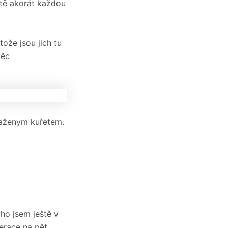
stě akorát každou
tože jsou jich tu
věc
aženym kuřetem.
ho jsem ještě v
perace na pět