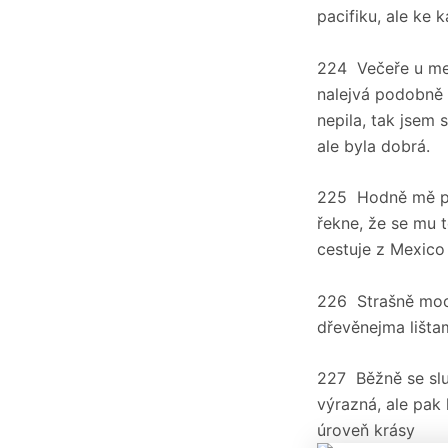
pacifiku, ale ke 
224 Večeře u mex
nalejvá podobně 
nepila, tak jsem 
ale byla dobrá.
225 Hodně mě pře
řekne, že se mu 
cestuje z Mexic
226 Strašně moc 
dřevěnejma lišta
227 Běžně se slu
výrazná, ale pak 
úroveň krásy