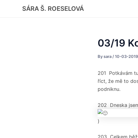
Skip
Post
SÁRA Š. ROESELOVÁ
to
navigation
content
03/19 K
By
sara
/
10-03-2019
201 Potkávám tu 
říct, že mě to do
podniknu.
202 Dneska jsem 
)
203 Celkem běžn