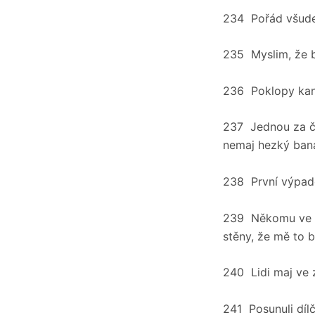
234 Pořád všude 
235 Myslim, že b
236 Poklopy kaná
237 Jednou za ča
nemaj hezký baná
238 První výpad
239 Někomu ve ve
stěny, že mě to 
240 Lidi maj ve z
241 Posunuli díl