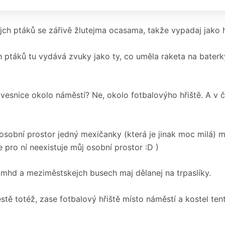
ch ptáků se zářivě žlutejma ocasama, takže vypadaj jako h
 ptáků tu vydává zvuky jako ty, co uměla raketa na baterk
esnice okolo náměstí? Ne, okolo fotbalovýho hřiště. A v če
 osobní prostor jedný mexičanky (která je jinak moc milá) 
že pro ní neexistuje můj osobní prostor :D )
hd a meziměstskejch busech maj dělanej na trpaslíky.
tě totéž, zase fotbalový hřiště místo náměstí a kostel ten