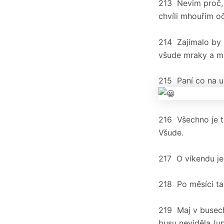
213 Nevim proč, a
chvíli mhouřim oč
214 Zajímalo by m
všude mraky a mís
215 Paní co na u
216 Všechno je 
Všude.
217 O víkendu je
218 Po měsíci ta
219 Maj v busech
busu neviděla (u