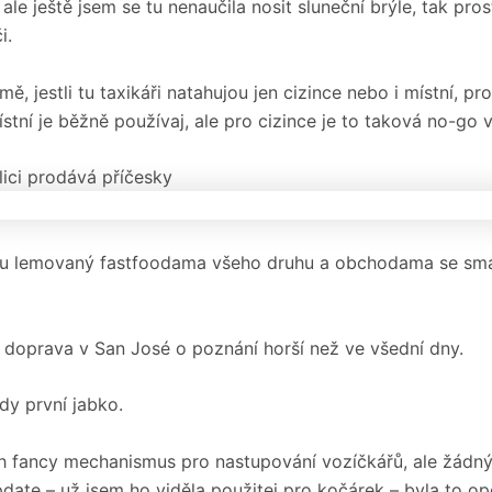
le ještě jsem se tu nenaučila nosit sluneční brýle, tak pro
i.
ě, jestli tu taxikáři natahujou jen cizince nebo i místní, pro
tní je běžně používaj, ale pro cizince je to taková no-go 
lici prodává příčesky
tu lemovaný fastfoodama všeho druhu a obchodama se sm
 doprava v San José o poznání horší než ve všední dny.
dy první jabko.
 fancy mechanismus pro nastupování vozíčkářů, ale žádný
pdate – už jsem ho viděla použitej pro kočárek – byla to o