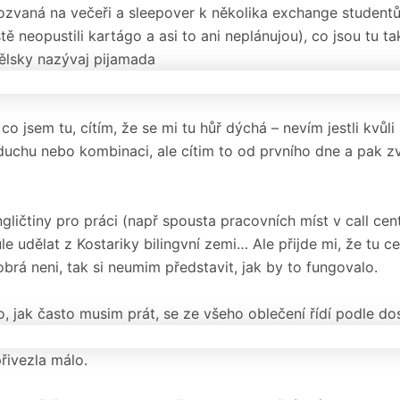
zvaná na večeři a sleepover k několika exchange student
ě neopustili kartágo a asi to ani neplánujou), co jsou tu t
ělsky nazývaj pijamada
o jsem tu, cítím, že se mi tu hůř dýchá – nevím jestli kvůl
duchu nebo kombinaci, ale cítim to od prvního dne a pak zv
gličtiny pro práci (např spousta pracovních míst v call cent
 vůle udělat z Kostariky bilingvní zemi… Ale přijde mi, že tu 
brá neni, tak si neumim představit, jak by to fungovalo.
, jak často musim prát, se ze všeho oblečení řídí podle d
 přivezla málo.