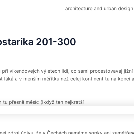
architecture and urban design
ostarika 201-300
při víkendovejch výletech lidi, co sami procestovavaj jižn
st láká a v menším měřítku než celej kontinent tu na konci
tu přesně měsíc (ikdyž ten nejkratší
ej zdroj údivu, že v Čechách nemáme sopky ani zemětřese