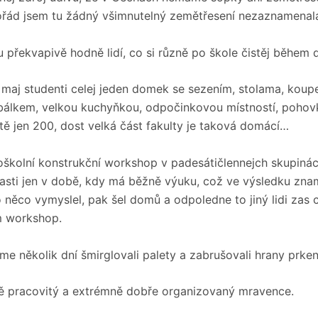
ád jsem tu žádný všimnutelný zemětřesení nezaznamenal
překvapivě hodně lidí, co si různě po škole čistěj během 
 maj studenti celej jeden domek se sezením, stolama, koup
álkem, velkou kuchyňkou, odpočinkovou místností, pohov
ultě jen 200, dost velká část fakulty je taková domácí…
školní konstrukční workshop v padesátičlennejch skupinác
asti jen v době, kdy má běžně výuku, což ve výsledku zna
něco vymyslel, pak šel domů a odpoledne to jiný lidi zas c
m workshop.
e několik dní šmirglovali palety a zabrušovali hrany prken
ě pracovitý a extrémně dobře organizovaný mravence.