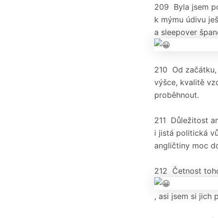
209 Byla jsem po
k mýmu údivu ješt
a sleepover špan
210 Od začátku, c
výšce, kvalitě vz
proběhnout.
211 Důležitost an
i jistá politická
angličtiny moc do
212 Četnost toho
, asi jsem si jich