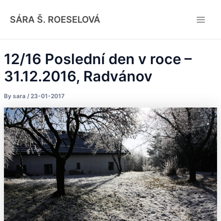
Skip
Post
Main
to
navigation
SÁRA Š. ROESELOVÁ
Men
content
12/16 Poslední den v roce –
31.12.2016, Radvánov
By
sara
/
23-01-2017