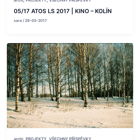
,
,
archi
PROJEKTY
VŠECHNY PŘÍSPĚVKY
05/17 ATOS LS 2017 | KINO – KOLÍN
sara
/
29-05-2017
,
,
archi
PROJEKTY
VŠECHNY PŘÍSPĚVKY