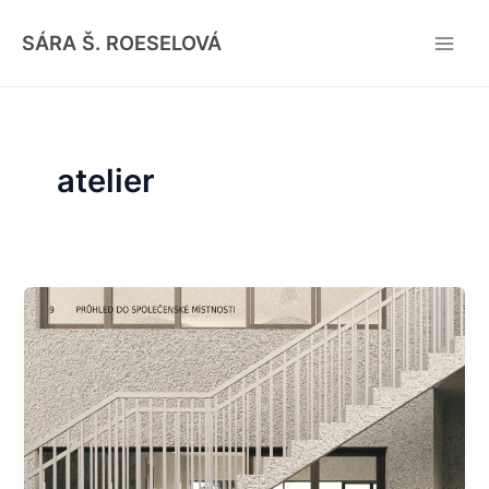
Skip
Main
to
SÁRA Š. ROESELOVÁ
Men
content
atelier