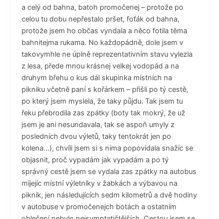
a celý od bahna, batoh promočenej – protože po
celou tu dobu nepřestalo pršet, foťák od bahna,
protože jsem ho občas vyndala a něco fotila těma
bahnitejma rukama. No každopádně, dole jsem v
takovymhle ne úplně reprezentativním stavu vylezla
z lesa, přede mnou krásnej velkej vodopád a na
druhym břehu o kus dál skupinka místních na
pikniku včetně paní s kořárkem – přišli po tý cestě,
po který jsem myslela, že taky půjdu. Tak jsem tu
řeku přebrodila zas zpátky (boty tak mokrý, že už
jsem je ani nesundavala, tak se aspoň umyly z
posledních dvou výletů, taky tentokrát jen po
kolena…), chvíli jsem si s nima popovídala snažíc se
objasnit, proč vypadám jak vypadám a po tý
správný cestě jsem se vydala zas zpátky na autobus
míjejíc místní výletníky v žabkách a výbavou na
piknik, jen následujících sedm kilometrů a dvě hodiny
v autobuse v promočenejch botách a ostatním
oblečení nebylo nejsymptatičtějších. Cestou jsem se