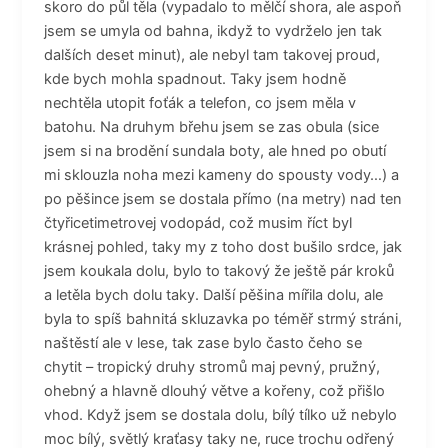
skoro do půl těla (vypadalo to mělčí shora, ale aspoň
jsem se umyla od bahna, ikdyž to vydrželo jen tak
dalších deset minut), ale nebyl tam takovej proud,
kde bych mohla spadnout. Taky jsem hodně
nechtěla utopit foťák a telefon, co jsem měla v
batohu. Na druhym břehu jsem se zas obula (sice
jsem si na brodění sundala boty, ale hned po obutí
mi sklouzla noha mezi kameny do spousty vody…) a
po pěšince jsem se dostala přímo (na metry) nad ten
čtyřicetimetrovej vodopád, což musim říct byl
krásnej pohled, taky my z toho dost bušilo srdce, jak
jsem koukala dolu, bylo to takový že ještě pár kroků
a letěla bych dolu taky. Další pěšina mířila dolu, ale
byla to spíš bahnitá skluzavka po téměř strmý stráni,
naštěstí ale v lese, tak zase bylo často čeho se
chytit – tropický druhy stromů maj pevný, pružný,
ohebný a hlavně dlouhý větve a kořeny, což přišlo
vhod. Když jsem se dostala dolu, bílý tílko už nebylo
moc bílý, světlý kraťasy taky ne, ruce trochu odřený