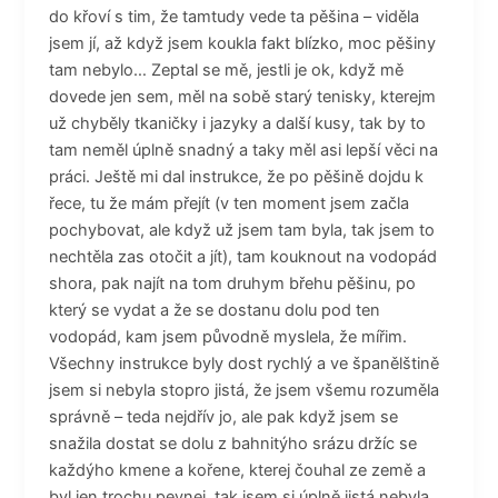
do křoví s tim, že tamtudy vede ta pěšina – viděla
jsem jí, až když jsem koukla fakt blízko, moc pěšiny
tam nebylo… Zeptal se mě, jestli je ok, když mě
dovede jen sem, měl na sobě starý tenisky, kterejm
už chyběly tkaničky i jazyky a další kusy, tak by to
tam neměl úplně snadný a taky měl asi lepší věci na
práci. Ještě mi dal instrukce, že po pěšině dojdu k
řece, tu že mám přejít (v ten moment jsem začla
pochybovat, ale když už jsem tam byla, tak jsem to
nechtěla zas otočit a jít), tam kouknout na vodopád
shora, pak najít na tom druhym břehu pěšinu, po
který se vydat a že se dostanu dolu pod ten
vodopád, kam jsem původně myslela, že mířim.
Všechny instrukce byly dost rychlý a ve španělštině
jsem si nebyla stopro jistá, že jsem všemu rozuměla
správně – teda nejdřív jo, ale pak když jsem se
snažila dostat se dolu z bahnitýho srázu držíc se
každýho kmene a kořene, kterej čouhal ze země a
byl jen trochu pevnej, tak jsem si úplně jistá nebyla.