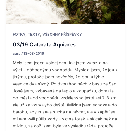
,
,
FOTKY
TEXTY
VŠECHNY PŘÍSPĚVKY
03/19 Catarata Aquiares
sara
/
18-03-2019
Měla jsem jeden volnej den, tak jsem vyrazila na
výlet k náhodnýmu vodopádu. Myslela jsem, že jdu k
jinýmu, protože jsem nevěděla, že jsou u týhle
vesnice dva různý. Po dvou hodinách v busu ze San
José jsem, vybavená na teplo a koupačku, dorazila
do města od vodopádu vzdálenýho ještě asi 7-8 km,
ale už za vytrvalýho deště. (Mikinu jsem schovala do
batohu, aby zůstala suchá na návrat, ale v zápětí se
mi tam vylil půllitr vody – víc na foťák a skicák než na
mikinu, za což jsem byla ve výsledku ráda, protože