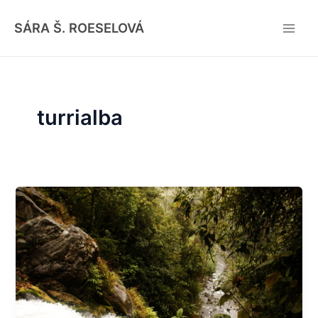
Skip
Main
to
SÁRA Š. ROESELOVÁ
Men
content
turrialba