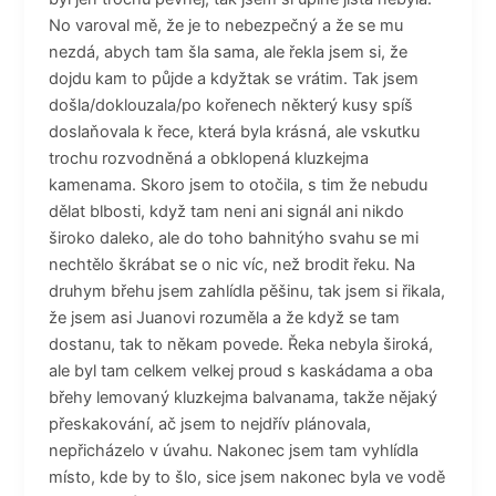
No varoval mě, že je to nebezpečný a že se mu
nezdá, abych tam šla sama, ale řekla jsem si, že
dojdu kam to půjde a kdyžtak se vrátim. Tak jsem
došla/doklouzala/po kořenech některý kusy spíš
doslaňovala k řece, která byla krásná, ale vskutku
trochu rozvodněná a obklopená kluzkejma
kamenama. Skoro jsem to otočila, s tim že nebudu
dělat blbosti, když tam neni ani signál ani nikdo
široko daleko, ale do toho bahnitýho svahu se mi
nechtělo škrábat se o nic víc, než brodit řeku. Na
druhym břehu jsem zahlídla pěšinu, tak jsem si řikala,
že jsem asi Juanovi rozuměla a že když se tam
dostanu, tak to někam povede. Řeka nebyla široká,
ale byl tam celkem velkej proud s kaskádama a oba
břehy lemovaný kluzkejma balvanama, takže nějaký
přeskakování, ač jsem to nejdřív plánovala,
nepřicházelo v úvahu. Nakonec jsem tam vyhlídla
místo, kde by to šlo, sice jsem nakonec byla ve vodě