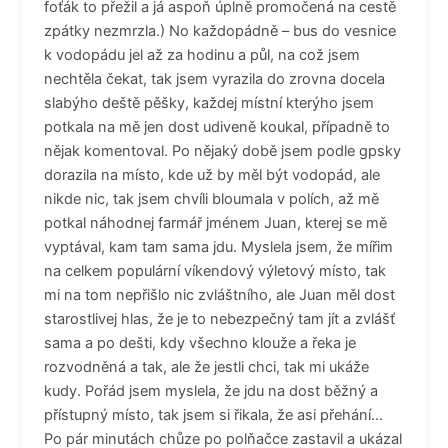
foťák to přežil a já aspoň úplně promočená na cestě
zpátky nezmrzla.) No každopádně – bus do vesnice
k vodopádu jel až za hodinu a půl, na což jsem
nechtěla čekat, tak jsem vyrazila do zrovna docela
slabýho deště pěšky, každej místní kterýho jsem
potkala na mě jen dost udiveně koukal, případně to
nějak komentoval. Po nějaký době jsem podle gpsky
dorazila na místo, kde už by měl být vodopád, ale
nikde nic, tak jsem chvíli bloumala v polích, až mě
potkal náhodnej farmář jménem Juan, kterej se mě
vyptával, kam tam sama jdu. Myslela jsem, že mířim
na celkem populární víkendový výletový místo, tak
mi na tom nepřišlo nic zvláštního, ale Juan měl dost
starostlivej hlas, že je to nebezpečný tam jít a zvlášť
sama a po dešti, kdy všechno klouže a řeka je
rozvodněná a tak, ale že jestli chci, tak mi ukáže
kudy. Pořád jsem myslela, že jdu na dost běžný a
přístupný místo, tak jsem si řikala, že asi přehání…
Po pár minutách chůze po polňačce zastavil a ukázal