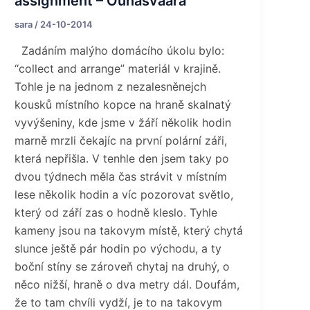
assignment – Ounasvaara
sara
/
24-10-2014
Zadáním malýho domácího úkolu bylo:
“collect and arrange” materiál v krajině.
Tohle je na jednom z nezalesněnejch
kousků místního kopce na hraně skalnatý
vyvýšeniny, kde jsme v žáří několik hodin
marně mrzli čekajíc na první polární záři,
která nepřišla. V tenhle den jsem taky po
dvou týdnech měla čas strávit v místním
lese několik hodin a víc pozorovat světlo,
který od září zas o hodně kleslo. Tyhle
kameny jsou na takovym místě, který chytá
slunce ještě pár hodin po východu, a ty
boční stíny se zároveň chytaj na druhý, o
něco nižší, hraně o dva metry dál. Doufám,
že to tam chvíli vydží, je to na takovym