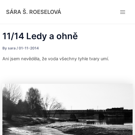
Skip
Post
Main
to
navigation
SÁRA Š. ROESELOVÁ
Men
content
11/14 Ledy a ohně
By
sara
/
01-11-2014
Ani jsem nevěděla, že voda všechny tyhle tvary umí.