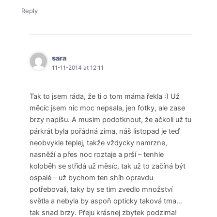
Reply
sara
11-11-2014 at 12:11
Tak to jsem ráda, že ti o tom máma řekla :) Už
měcíc jsem nic moc nepsala, jen fotky, ale zase
brzy napíšu. A musim podotknout, že ačkoli už tu
párkrát byla pořádná zima, náš listopad je teď
neobvykle teplej, takže vždycky namrzne,
nasněží a přes noc roztaje a prší – tenhle
koloběh se střídá už měsíc, tak už to začíná být
ospalé – už bychom ten shíh opravdu
potřebovali, taky by se tim zvedlo množství
světla a nebyla by aspoň opticky taková tma…
tak snad brzy. Přeju krásnej zbytek podzima!