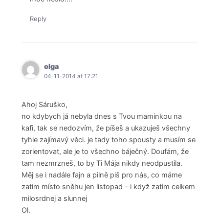
Reply
olga
04-11-2014 at 17:21
Ahoj Sáruško,
no kdybych já nebyla dnes s Tvou maminkou na
kafi, tak se nedozvím, že píšeš a ukazuješ všechny
tyhle zajímavý věci. je tady toho spousty a musím se
zorientovat, ale je to všechno báječný. Doufám, že
tam nezmrzneš, to by Ti Mája nikdy neodpustila.
Měj se i nadále fajn a pilně piš pro nás, co máme
zatim místo sněhu jen listopad – i když zatim celkem
milosrdnej a slunnej
Ol.